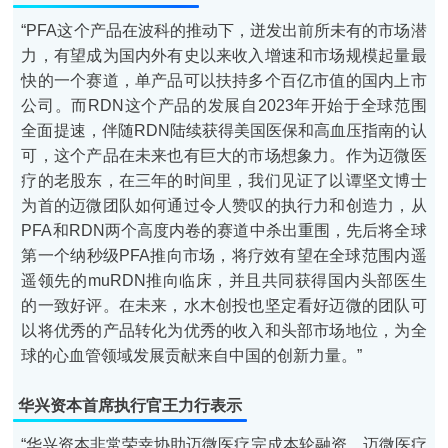
“PFA这个产品在波科的推动下，迸发出前所未有的市场潜
力，有望成为国内外有史以来收入增速和市场规模起量最
快的一个赛道，单产品可以扶持多个百亿市值的国内上市
公司。而RDN这个产品的发展自2023年开始于全球范围
全面提速，伴随RDN陆续获得美国医保和高血压指南的认
可，这个产品在未来也有巨大的市场想象力。作为迈微医
疗的老股东，在三年的时间里，我们见证了以谭坚文博士
为首的迈微团队如何通过令人赞叹的执行力和创造力，从
PFA和RDN两个高度内卷的赛道中杀出重围，先后将全球
第一个纳秒级PFA推向市场，将疗效有望在全球范围内遥
遥领先的muRDN推向临床，并且共同获得国内头部医生
的一致好评。在未来，水木创投也坚定看好迈微的团队可
以将优秀的产品转化为优秀的收入和头部市场地位，为全
球的心血管领域发展贡献来自中国的创新力量。”
华兴资本首席执行官王力行
表示
“华兴资本非常荣幸协助迈微医疗完成本轮融资。迈微医疗