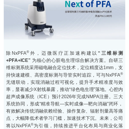
®
除NxPFA
外，迈微医疗正加速构建以
“三维标测
+PFA+ICE”
为核心的心脏电生理综合解决方案。自研三
维标测系统采用磁电融合定位技术，定位精度达1mm，支
®
持快速建模、高密度标测与导管实时追踪，可与NxPFA
无缝联动，实现消融过程可视化，提升手术精准度与效
率，显著减少X射线暴露，推动“绿色电生理”落地。心腔内
超声成像系统（ICE）预计2026年完成NMPA注册。三大
系统协同，形成“精准导航—实时成像—靶向消融”闭环，
有效解决传统消融依赖经验、操作复杂、辐射剂量高等痛
点，大幅降低术者学习门槛，加速技术下沉。未来，公司
®
将以NxPFA
为引领，持续推进平台化布局与商业化落