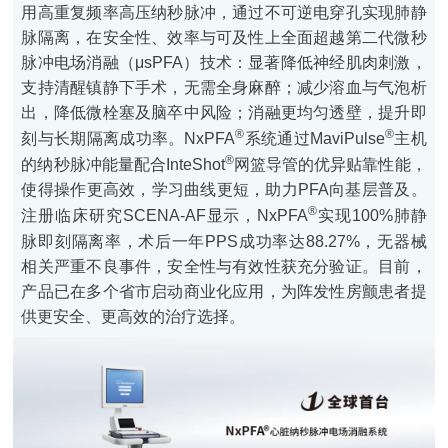
用高重复频率高压纳秒脉冲，通过不可逆电穿孔实现肺静
脉隔离，在安全性、效率与可及性上全面超越第二代微秒
脉冲电场消融（μsPFA）技术：显著降低神经肌肉刺激，
支持清醒镇静下手术，无需全身麻醉；减少溶血与气泡析
出，降低微栓塞及脑卒中风险；消融更均匀透壁，提升即
®
®
刻与长期隔离成功率。NxPFA
系统通过MaviPulse
主机
®
的纳秒脉冲能量配合InteShot
网篮导管的优异贴靠性能，
使得操作更高效，学习曲线更短，助力PFA向基层普及。
®
注册临床研究SCENA-AF显示，NxPFA
实现100%肺静
脉即刻隔离率，术后一年PPS成功率达88.27%，无器械
相关严重不良事件，安全性与有效性获充分验证。目前，
产品已在多个省市启动商业化应用，为阵发性房颤患者提
供更安全、更高效的治疗选择。