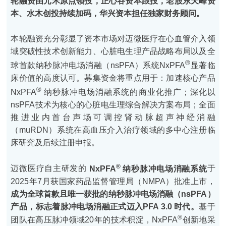
轮融资由元禾原点领投，正心谷资本跟投，老股东天峰资
本、水木创投持续加码，华兴资本担任独家财务顾问。
本轮融资充分彰显了资本市场对迈微医疗在心血管介入领
域突破性技术创新能力、心脏电生理产品战略布局以及全
®
球首款纳秒脉冲电场消融（nsPFA）系统NxPFA
显著临
床价值的高度认可。募集资金将重点用于：加速核心产品
®
NxPFA
纳秒脉冲电场消融系统的商业化推广；深化以
nsPFA技术为核心的心脏电生理综合解决方案布局；全面
推进业内首台声场可调控肾动脉超声神经消融
（muRDN）系统在高血压介入治疗领域的多中心注册临
床研究及后续注册申报。
®
迈微医疗自主研发的
NxPFA
纳秒脉冲电场消融系统
于
2025年7月获国家药品监督管理局（NMPA）批准上市，
成为全球首款且唯一获批的纳秒脉冲电场消融（nsPFA）
产品
，标志着脉冲电场消融正式迈入PFA 3.0 时代。
基于
®
团队在高压脉冲领域20年的技术积淀，NxPFA
创新地采