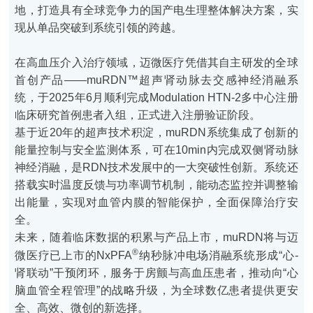
地，打造具有全球竞争力的国产电生理整体解决方案，实
现从单品突破到系统引领的跨越。
在高血压介入治疗领域，迈微医疗凭借其自主研发的全球
首创产品——muRDN™超声肾动脉去交感神经消融系
统，于2025年6月顺利完成Modulation HTN-2多中心注册
临床研究首例患者入组，正式进入注册验证阶段。
基于近20年的超声技术积淀，muRDN系统集成了创新的
能量控制与安全监测体系，可在10min内完成双侧肾动脉
神经消融，是RDN技术发展中的一大突破性创新。系统还
搭载实时温度反馈与功率调节机制，能动态监控并调整输
出能量，实现对血管内膜的智能保护，全面保障治疗安
全。
未来，随着临床数据的积累与产品上市，muRDN将与迈
®
微医疗已上市的NxPFA
纳秒脉冲电场消融系统形成“心-
肾联动”干预闭环，服务于房颤与高血压患者，推动向“心
脑血管全程管理”的战略升级，为全球数亿患者提供更安
全、高效、微创的新选择。