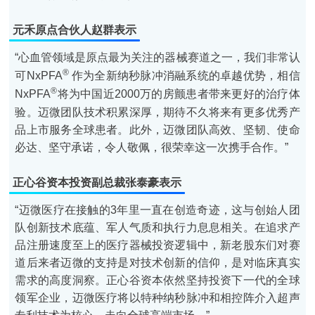
元禾原点合伙人赵群
表示
“心血管领域是原点最为关注的器械赛道之一，我们非常认
®
可NxPFA
作为全新纳秒脉冲消融系统的卓越优势，相信
®
NxPFA
将为中国近2000万的房颤患者带来更好的治疗体
验。迈微团队技术积累深厚，期待不久将来有更多优秀产
品上市服务全球患者。此外，迈微团队高效、坚韧、使命
必达、坚守承诺，令人敬佩，很荣幸这一次携手合作。”
正心谷资本投资副总裁张泰豪
表示
“迈微医疗在接触的3年里一直在创造奇迹，这与创始人团
队创新技术底蕴、军人气质和执行力息息相关。在追求产
品注册速度至上的医疗器械投资逻辑中，新老股东们对赛
道后来者迈微的支持是对技术创新的信仰，是对临床真实
需求的高度洞察。正心谷资本依然坚持投资下一代的全球
领军企业，迈微医疗将以特种纳秒脉冲和相控阵介入超声