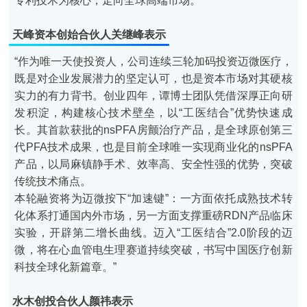
专利技术为核心，走向全球高端市场。”
天峰资本创始合伙人关继峰
表示
“作为唯一天使投资人，公司连续三轮加码投资迈微医疗，
既是对企业发展潜力的坚定认可，也是资本市场对其硬核
实力的有力背书。创业四年，谭博士团队凭借深厚正向研
发积淀，构建核心技术壁垒，以“工医结合”优势快速成
长。其首款获批的nsPFA房颤治疗产品，是全球原创第三
代PFA技术成果，也是目前全球唯一实现商业化的nsPFA
产品，以局麻镇静手术、效率高、安全性强的优势，突破
传统技术痛点。
本轮融资将为迈微按下“加速键”：一方面依托成熟技术转
化体系打通国内外市场，另一方面支撑重磅RDN产品临床
实验，开辟第二增长曲线。迈入“工医结合”2.0阶段的迈
微，将在心血管电生理赛道持续突破，书写中国医疗创新
科技全球化新篇章。”
水木创投合伙人颜祎
表示